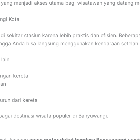
i yang menjadi akses utama bagi wisatawan yang datang m
ngi Kota.
sekitar stasiun karena lebih praktis dan efisien. Bebera
ingga Anda bisa langsung menggunakan kendaraan setelah t
lain:
engan kereta
han
urun dari kereta
bagai destinasi wisata populer di Banyuwangi.
at, layanan
sewa motor dekat bandara Banyuwangi
menja