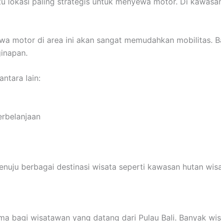
 lokasi paling strategis untuk menyewa motor. Di kawasan 
ewa motor di area ini akan sangat memudahkan mobilitas. 
inapan.
ntara lain:
a
erbelanjaan
nuju berbagai destinasi wisata seperti kawasan hutan wisa
a bagi wisatawan yang datang dari Pulau Bali. Banyak wi