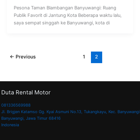
Pesona Taman Blambangan Banyuwangi: Ruang
Publik Favorit di Jantung Kota Beberapa waktu lalu,
saya sempat singgah ke Banyuwangi, kota di
←
Previous
1
2
Duta Rental Motor
081336569988
Jl. Brigjen Katamso Gg. Kyai Asmuni No.13, Tukangkayu, Kec. Banyuwangi
Banyuwangi
,
Jawa Timur
68416
Indonesia