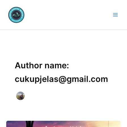
Lewati
ke
konten
Author name:
cukupjelas@gmail.com