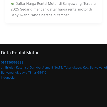
Daftar Harga Rental Motor di Banyuwangi Terbaru
2025 Sedang mencari daftar harga rental motor di
Banyuwangi?Anda berada di tempat
Duta Rental Motor
081336569988
Jl. Brigjen Katamso Gg. Kyai Asmuni No.13, Tukangkayu, Kec. Banyuwangi
Banyuwangi
,
Jawa Timur
68416
Indonesia